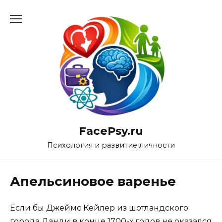
Перейти
к
содержанию
FacePsy.ru
Психология и развитие личности
Апельсиновое варенье
Если бы Джеймс Кейлер из шотландского
города Данди в конце 1700-х годов не оказался