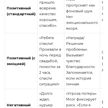
пришло
Низ
пропускает как
Позитивный
вовремя,
За
фоновый шум.
(стандартный)
качество
тол
Нет
хорошее,
об
эмоционального
спасибо».
якоря.
«Ребята
«Награда/
спасли!
Решение
Проевали в
проблемы».
Ср
ночь перед
Вызывает
Позитивный (с
Вы
свадьбой,
чувство
эмоцией)
(за
помогли за
благодарности.
дра
2 часа,
Запоминается,
спасли
если история
ситуацию!»
личная.
«Долго
«Угроза потерь».
ждал,
Мозг фиксирует
Выс
Негативный
курьер
риск. «Если я
вы