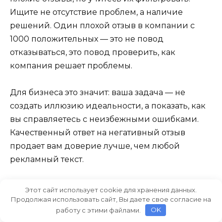
Ищите не отсутствие проблем, а наличие
решений. Один плохой отзыв в компании с
1000 положительных — это не повод
отказываться, это повод проверить, как
компания решает проблемы.
Для бизнеса это значит: ваша задача — не
создать иллюзию идеальности, а показать, как
вы справляетесь с неизбежными ошибками.
Качественный ответ на негативный отзыв
продает вам доверие лучше, чем любой
рекламный текст.
Помните: люди ищут не «идеальную
Этот сайт использует cookie для хранения данных.
компанию», а «надежного партнера». А
Продолжая использовать сайт, Вы даете свое согласие на
работу с этими файлами.
OK
надежность проверяется не отсутствием сбоев,