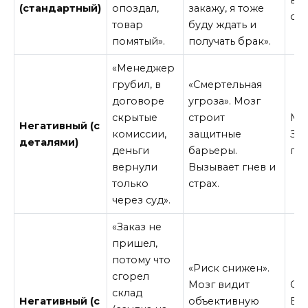
(стандартный)
опоздал,
закажу, я тоже
от
товар
буду ждать и
помятый».
получать брак».
«Менеджер
грубил, в
«Смертельная
договоре
угроза». Мозг
скрытые
строит
Ма
Негативный (с
комиссии,
защитные
За
деталями)
деньги
барьеры.
по
вернули
Вызывает гнев и
только
страх.
через суд».
«Заказ не
пришел,
потому что
«Риск снижен».
сгорел
Мозг видит
Ср
склад
Негативный (с
объективную
Во