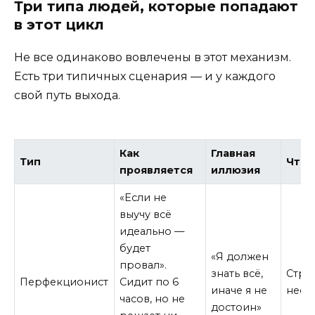
Три типа людей, которые попадают
в этот цикл
Не все одинаково вовлечены в этот механизм.
Есть три типичных сценария — и у каждого
свой путь выхода.
Как
Главная
Тип
Что 
проявляется
иллюзия
«Если не
выучу всё
идеально —
будет
«Я должен
провал».
знать всё,
Стра
Перфекционист
Сидит по 6
иначе я не
несо
часов, но не
достоин»