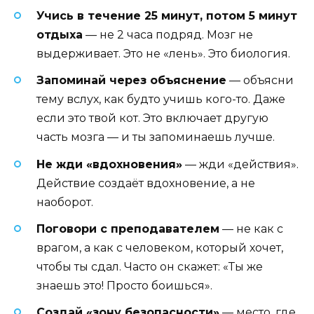
Учись в течение 25 минут, потом 5 минут
отдыха
— не 2 часа подряд. Мозг не
выдерживает. Это не «лень». Это биология.
Запоминай через объяснение
— объясни
тему вслух, как будто учишь кого-то. Даже
если это твой кот. Это включает другую
часть мозга — и ты запоминаешь лучше.
Не жди «вдохновения»
— жди «действия».
Действие создаёт вдохновение, а не
наоборот.
Поговори с преподавателем
— не как с
врагом, а как с человеком, который хочет,
чтобы ты сдал. Часто он скажет: «Ты же
знаешь это! Просто боишься».
Создай «зону безопасности»
— место, где