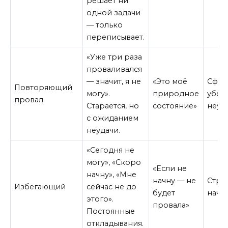
решает ни
одной задачи
— только
переписывает.
«Уже три раза
проваливался
— значит, я не
«Это моё
Сфор
Повторяющий
могу».
природное
убеж
провал
Старается, но
состояние»
неуд
с ожиданием
неудачи.
«Сегодня не
могу», «Скоро
«Если не
начну», «Мне
начну — не
Стра
Избегающий
сейчас не до
будет
нача
этого».
провала»
Постоянные
откладывания.