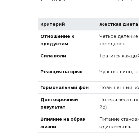
Критерий
Жесткая диета 
Отношение к
Четкое деление 
продуктам
«вредное».
Сила воли
Тратится каждый
Реакция на срыв
Чувство вины, с
Гормональный фон
Повышенный корт
Долгосрочный
Потеря веса с 
результат
йо).
Влияние на образ
Питание станови
жизни
одиночества.