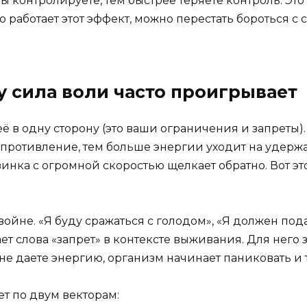
 контролируете, тем быстрее теряете контроль. Это 
 работает этот эффект, можно перестать бороться с 
у сила воли часто проигрывает
её в одну сторону (это ваши ограничения и запреты)
опротивление, тем больше энергии уходит на удерж
инка с огромной скоростью щелкает обратно. Вот это
ойне. «Я буду сражаться с голодом», «Я должен пода
ает слова «запрет» в контексте выживания. Для него 
 не даете энергию, организм начинает паниковать и 
т по двум векторам: