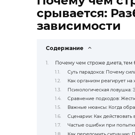
Почему чем ст
срывается: Ра
зависимости
Содержание
Почему чем строже диета, тем
Суть парадокса: Почему сил
Как организм реагирует на
Психологическая ловушка: 
Сравнение подходов: Жестк
Важные нюансы: Когда обрат
Сценарии: Как действовать 
Частые ошибки при попытке
Как переломить ситуацию: 