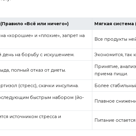
(Правило «Всё или ничего»)
Мягкая система 
на «хорошие» и «плохие», запрет на
Все продукты ней
 день на борьбу с искушением.
Экономится, так 
Принятие, анали
тыда, полный отказ от диеты.
приема пищи.
изол (стресс), скачки инсулина.
Более стабильный
последующим быстрым набором (йо-
Плавное снижение
тся источником стресса и
Питание остается