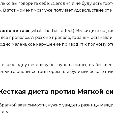
олько вы говорите себе: «Сегодня я не буду есть торт
ах. В этот момент мозг уже получает удовольствие от 
ошло не так»
(what-the-hell effect). Вы сидите на д
всё пропало». А раз оно пропало, то зачем останавли
одно маленькое нарушение приводит к полному отка
ь себе одну печеньку без чувства вины) вы бы съел
енька становится триггером для булимического цик
Жесткая диета против Мягкой с
обратной зависимости, нужно увидеть разницу межд
тату.