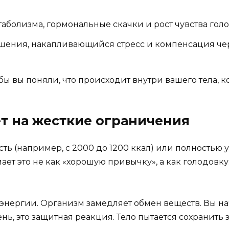
болизма, гормональные скачки и рост чувства голо
ния, накапливающийся стресс и компенсация чер
ы вы поняли, что происходит внутри вашего тела, к
т на жесткие ограничения
сть (например, с 2000 до 1200 ккал) или полностью
ает это не как «хорошую привычку», а как голодовк
ергии. Организм замедляет обмен веществ. Вы начи
лень, это защитная реакция. Тело пытается сохранить