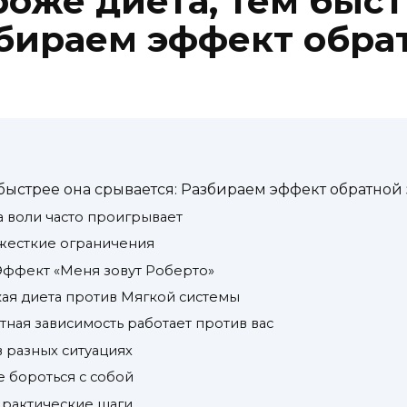
роже диета, тем быст
збираем эффект обра
 быстрее она срывается: Разбираем эффект обратной
а воли часто проигрывает
 жесткие ограничения
Эффект «Меня зовут Роберто»
ая диета против Мягкой системы
ная зависимость работает против вас
в разных ситуациях
 бороться с собой
Практические шаги