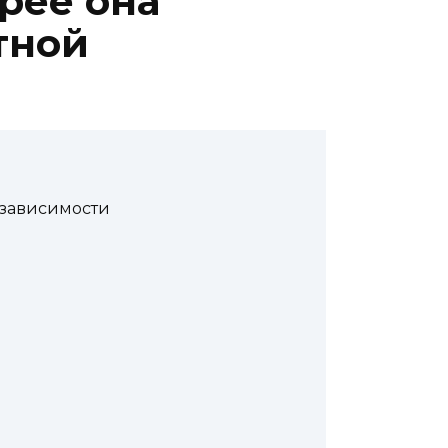
рее она
тной
 зависимости