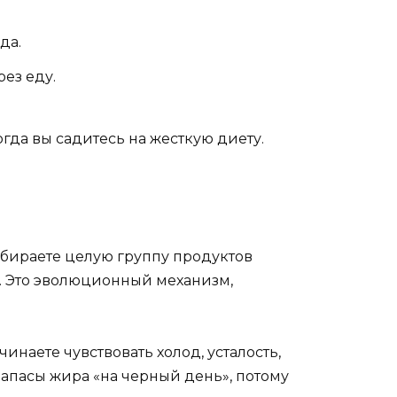
да.
ез еду.
огда вы садитесь на жесткую диету.
 убираете целую группу продуктов
у. Это эволюционный механизм,
наете чувствовать холод, усталость,
 запасы жира «на черный день», потому