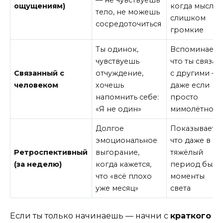
ощущениям)
когда мысли
тело, не можешь
слишком
сосредоточиться
громкие
Ты одинок,
Вспоминает,
чувствуешь
что ты связан
Связанный с
отчуждение,
с другими —
человеком
хочешь
даже если
напомнить себе:
просто
«Я не один»
мимолётно
Долгое
Показывает,
эмоциональное
что даже в
Ретроспективный
выгорание,
тяжёлый
(за неделю)
когда кажется,
период были
что «всё плохо
моменты
уже месяц»
света
Если ты только начинаешь — начни с
краткого