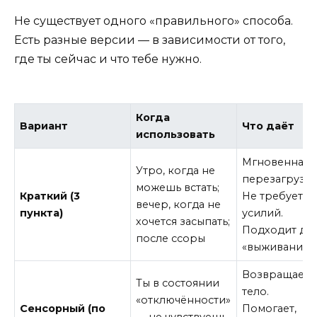
Не существует одного «правильного» способа.
Есть разные версии — в зависимости от того,
где ты сейчас и что тебе нужно.
Когда
Вариант
Что даёт
использовать
Мгновенная
Утро, когда не
перезагрузка
можешь встать;
Краткий (3
Не требует
вечер, когда не
пункта)
усилий.
хочется засыпать;
Подходит дл
после ссоры
«выживания»
Возвращает 
Ты в состоянии
тело.
«отключённости»
Сенсорный (по
Помогает,
— не чувствуешь