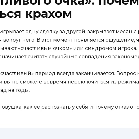
тливого очка»: почем
ься крахом
игрывает одну сделку за другой, закрывает месяц с 
 вокруг него. В этот момент появляется ощущение, чт
ывают «счастливым очком» или синдромом игрока. В
 начинает считать случайные совпадения закономе
«счастливый» период всегда заканчивается. Вопрос н
и вы не сможете вовремя переключиться из режима 
ад на годы.
ловушка, как её распознать у себя и почему отказ о