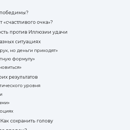
непобедимы?
т «счастливого очка»?
ость против Иллюзии удачи
разных ситуациях
 рук, но деньги приходят»
етную формулу»
новиться»
их результатов
итического уровня
и
ами»
моциях
Как сохранить голову