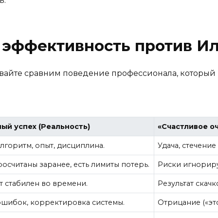
ь.
 эффективность против И
вайте сравним поведение профессионала, который в
ый успех (Реальность)
«Счастливое о
лгоритм, опыт, дисциплина.
Удача, стечение
осчитаны заранее, есть лимиты потерь.
Риски игнорирую
т стабилен во времени.
Результат скачк
ошибок, корректировка системы.
Отрицание («это