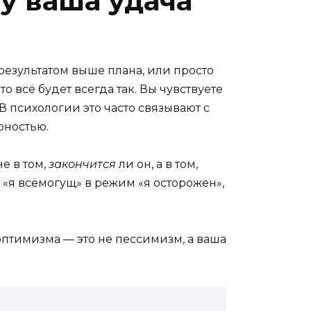
у ваша удача
результатом выше плана, или просто
о всё будет всегда так. Вы чувствуете
 психологии это часто связывают с
рностью.
е в том,
закончится
ли он, а в том,
«я всёмогущ» в режим «я осторожен»,
т оптимизма — это не пессимизм, а ваша