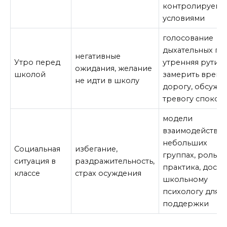
контролируем
условиями
голосование
дыхательных пау
негативные
Утро перед
утренняя рутина
ожидания, желание
школой
замерить время
не идти в школу
дорогу, обсужд
тревогу спокой
модели
взаимодействия
небольших
Социальная
избегание,
группах, рольов
ситуация в
раздражительность,
практика, досту
классе
страх осуждения
школьному
психологу для
поддержки