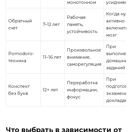
монотонном
усидчивос
Когда нуж
Рабочая
Обратный
активно
7–12 лет
память,
счёт
включить
устойчивость
мозг
При
Произвольное
Pomodoro-
выполнен
11–16 лет
внимание,
техника
домашних
саморегуляция
заданий
При
Переработка
Конспект
подготовке
12+ лет
информации,
без букв
экзаменам,
фокус
докладам
Что выбрать в зависимости от