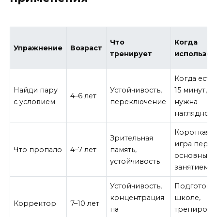
Что
Когда
Упражнение
Возраст
тренирует
использов
Когда есть 
Найди пару
Устойчивость,
15 минут,
4–6 лет
с условием
переключение
нужна
наглядност
Короткая
Зрительная
игра пере
Что пропало
4–7 лет
память,
основным
устойчивость
занятием
Устойчивость,
Подготовка
концентрация
школе,
Корректор
7–10 лет
на
тренировк