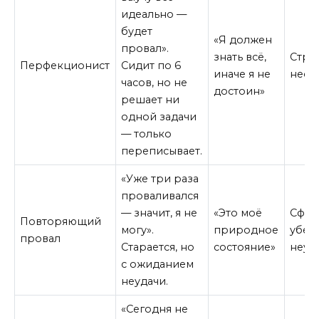
идеально —
будет
«Я должен
провал».
знать всё,
Стра
Перфекционист
Сидит по 6
иначе я не
несо
часов, но не
достоин»
решает ни
одной задачи
— только
переписывает.
«Уже три раза
проваливался
— значит, я не
«Это моё
Сфор
Повторяющий
могу».
природное
убеж
провал
Старается, но
состояние»
неуд
с ожиданием
неудачи.
«Сегодня не