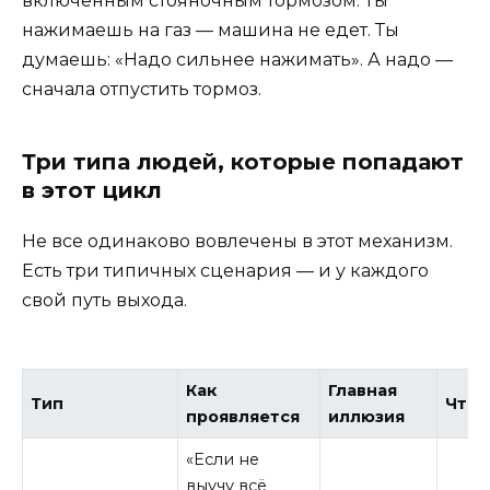
включённым стояночным тормозом. Ты
нажимаешь на газ — машина не едет. Ты
думаешь: «Надо сильнее нажимать». А надо —
сначала отпустить тормоз.
Три типа людей, которые попадают
в этот цикл
Не все одинаково вовлечены в этот механизм.
Есть три типичных сценария — и у каждого
свой путь выхода.
Как
Главная
Тип
Что 
проявляется
иллюзия
«Если не
выучу всё