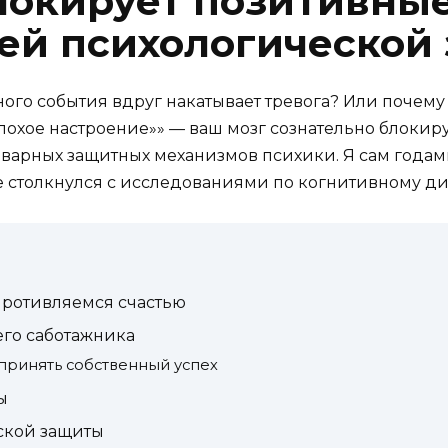
локирует позитивны
ей психологической
ного события вдруг накатывает тревога? Или почему
лохое настроение»» — ваш мозг сознательно блокиру
оварных защитных механизмов психики. Я сам годами
е столкнулся с исследованиями по когнитивному ди
противляемся счастью
его саботажника
 принять собственный успех
ы
ской защиты