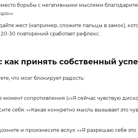
место борьбы с негативными мыслями благодарите и
ошо»».
айте жест (например, сложите пальцы в замок), кот
е 20-30 повторений сработает рефлекс.
 как принять собственный успе
ете, что мозг блокирует радость:
момент сопротивления («»Я сейчас чувствую диско
ите себя: «»Какая конкретно мысль вызывает это чу
охните и произнесите вслух: «»Я разрешаю себе это