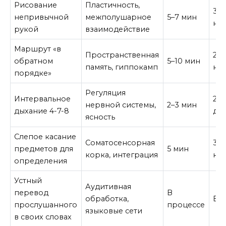
Рисование
Пластичность,
3–4
непривычной
межполушарное
5–7 мин
не
рукой
взаимодействие
Маршрут «в
Пространственная
2–3
обратном
5–10 мин
память, гиппокамп
не
порядке»
Регуляция
Интервальное
2 р
нервной системы,
2–3 мин
дыхание 4-7-8
де
ясность
Слепое касание
Соматосенсорная
3–4
предметов для
5 мин
корка, интеграция
не
определения
Устный
Аудитивная
перевод
В
обработка,
Еж
прослушанного
процессе
языковые сети
в своих словах