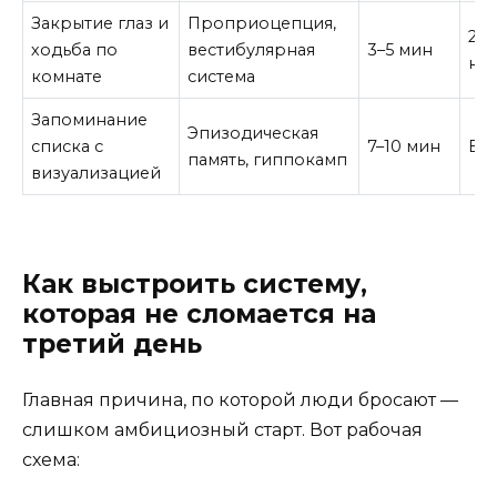
Закрытие глаз и
Проприоцепция,
2–3
ходьба по
вестибулярная
3–5 мин
не
комнате
система
Запоминание
Эпизодическая
списка с
7–10 мин
Еж
память, гиппокамп
визуализацией
Как выстроить систему,
которая не сломается на
третий день
Главная причина, по которой люди бросают —
слишком амбициозный старт. Вот рабочая
схема: