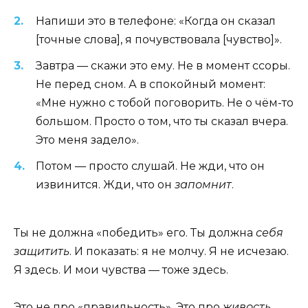
Напиши это в телефоне: «Когда он сказал
[точные слова], я почувствовала [чувство]».
Завтра — скажи это ему. Не в момент ссоры.
Не перед сном. А в спокойный момент:
«Мне нужно с тобой поговорить. Не о чём-то
большом. Просто о том, что ты сказал вчера.
Это меня задело».
Потом — просто слушай. Не жди, что он
извинится. Жди, что он
запомнит
.
Ты не должна «победить» его. Ты должна
себя
защитить
. И показать: я не молчу. Я не исчезаю.
Я здесь. И мои чувства — тоже здесь.
Это не про «правильность». Это про
живость
.