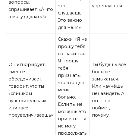
вопросы,
что
укрепляются.
спрашивает: «А что
слушаешь.
я могу сделать?»
Это важно
для меня».
Скажи: «Я не
прошу тебя
согласиться.
Я прошу
Он игнорирует,
Ты будешь всё
тебя
смеётся,
больше
признать,
обесценивает,
замыкаться.
что это для
говорит, что ты
Или начнёшь
меня
«слишком
ненавидеть. А
больно.
чувствительная»
он — не
Если ты не
или «всё
поймёт,
можешь это
преувеличиваешь»
почему.
принять — я
не могу
продолжать