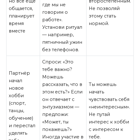
но всё ещё
второстепенным.
где мы не
общается,
Не позволяй
говорим о
планирует
этому стать
работе».
время
нормой.
Установи ритуал
вместе
— например,
пятничный ужин
без телефонов.
Спроси: «Это
тебе важно?
Партнёр
Можешь
начал
рассказать, что в
Ты можешь
новое
этом есть?» Если
начать
хобби
он отвечает с
чувствовать себя
(спорт,
энтузиазмом —
«неинтересным».
танцы,
предложи:
Не путай
обучение)
«Может, ты
интерес к хобби
и перестал
покажешь?»
с интересом к
уделять
Иногда участие в
тебе.