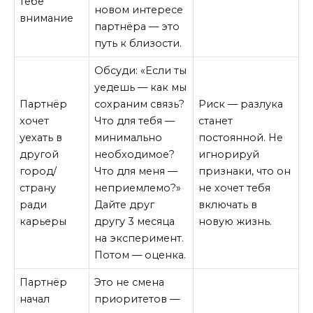
тебе
новом интересе
внимание
партнёра — это
путь к близости.
Обсуди: «Если ты
уедешь — как мы
Партнёр
сохраним связь?
Риск — разлука
хочет
Что для тебя —
станет
уехать в
минимально
постоянной. Не
другой
необходимое?
игнорируй
город/
Что для меня —
признаки, что он
страну
неприемлемо?»
не хочет тебя
ради
Дайте друг
включать в
карьеры
другу 3 месяца
новую жизнь.
на эксперимент.
Потом — оценка.
Партнёр
Это не смена
начал
приоритетов —