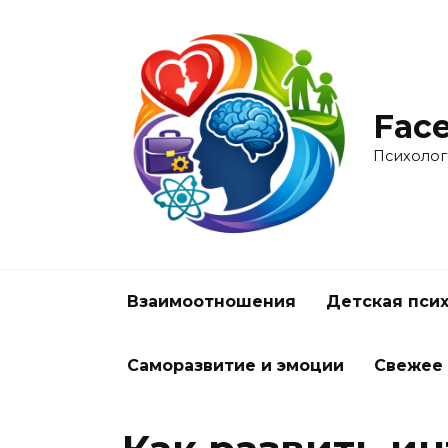
Перейти
к
содержанию
Face
Психолог
Взаимоотношения
Детская пси
Саморазвитие и эмоции
Свежее