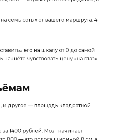
на семь сотых от вашего маршрута. 4
тавить» его на шкалу от 0 до самой
 начнёте чувствовать цену «на глаз».
бъёмам
, и другое — площадь квадратной
 за 1400 рублей. Мозг начинает
то 800 — это полоса шириной 8 см, а