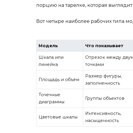
порцию на тарелке, которая выглядит
Вот четыре наиболее рабочих типа мо
Модель
Что показывает
Шкала или
Отрезок между дву
линейка
точками
Размер фигуры,
Площадь и объём
заполненность
Точечные
Группы объектов
диаграммы
Интенсивность,
Цветовые шкалы
насыщенность