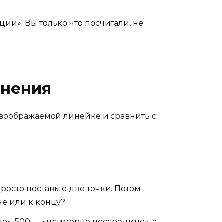
ции». Вы только что посчитали, не
внения
воображаемой линейке и сравнить с
росто поставьте две точки. Потом
не или к концу?
ало», 500 — «примерно посередине», а