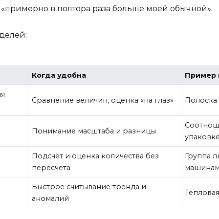
 «примерно в полтора раза больше моей обычной».
делей:
Когда удобна
Пример 
мя
Сравнение величин, оценка «на глаз»
Полоска 
Соотнош
Понимание масштаба и разницы
упаковк
Подсчёт и оценка количества без
Группа л
пересчёта
машина
Быстрое считывание тренда и
Тепловая
аномалий