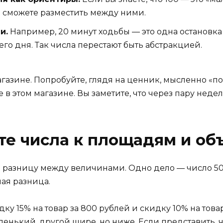
ы сможете разместить между ними.
и.
Например, 20 минут ходьбы — это одна остановка 
его дня. Так числа перестают быть абстракцией.
газине. Попробуйте, глядя на ценник, мысленно «пос
в этом магазине. Вы заметите, что через пару недель
те числа к площадям и о
 разницу между величинами. Одно дело — число 50
ная разница.
у 15% на товар за 800 рублей и скидку 10% на товар
енький, другой шире, но ниже. Если представить, ч