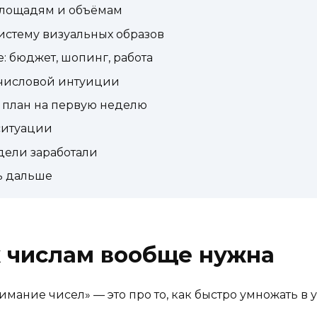
 площадям и объёмам
систему визуальных образов
: бюджет, шопинг, работа
 числовой интуиции
 план на первую неделю
 ситуации
одели заработали
ть дальше
к числам вообще нужна
мание чисел» — это про то, как быстро умножать в у