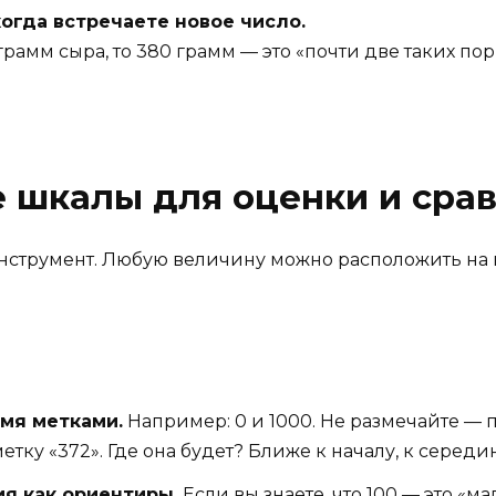
когда встречаете новое число.
грамм сыра, то 380 грамм — это «почти две таких пор
е шкалы для оценки и сра
струмент. Любую величину можно расположить на 
мя метками.
Например: 0 и 1000. Не размечайте — п
тку «372». Где она будет? Ближе к началу, к середи
я как ориентиры.
Если вы знаете, что 100 — это «м