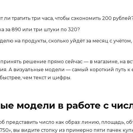
т ли тратить три часа, чтобы сэкономить 200 рублей
а за 890 или три штуки по 320?
еделю на продукты, сколько уйдёт за месяц с учётом,
 принять решение прямо сейчас — в магазине, на в
ция. А визуальные модели — самый короткий путь к е
быстрее, чем текст и цифры.
ные модели в работе с чис
б представить число как образ: линию, площадь, об
3750», вы видите стопку из примерно пяти пачек куп