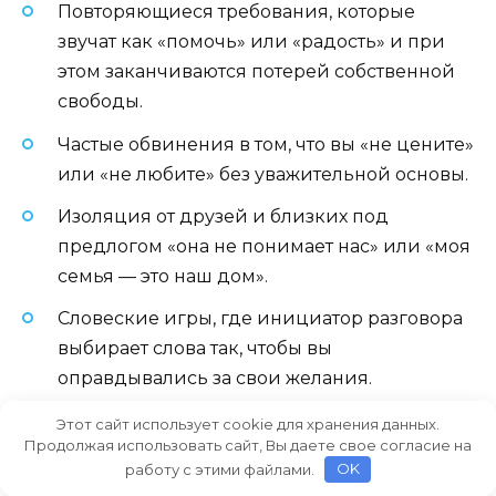
Повторяющиеся требования, которые
звучат как «помочь» или «радость» и при
этом заканчиваются потерей собственной
свободы.
Частые обвинения в том, что вы «не цените»
или «не любите» без уважительной основы.
Изоляция от друзей и близких под
предлогом «она не понимает нас» или «моя
семья — это наш дом».
Словеские игры, где инициатор разговора
выбирает слова так, чтобы вы
оправдывались за свои желания.
Постоянные обещания изменить что‑то «на
Этот сайт использует cookie для хранения данных.
Продолжая использовать сайт, Вы даете свое согласие на
потом» и отсутствие конкретных шагов.
работу с этими файлами.
OK
Финансовые сюрпризы или требование