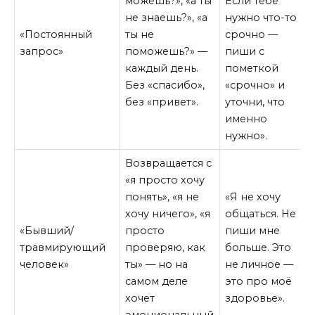
можешь?», «а ты
Если тебе
не знаешь?», «а
нужно что-то
«Постоянный
ты не
срочно —
запрос»
поможешь?» —
пиши с
каждый день.
пометкой
Без «спасибо»,
«срочно» и
без «привет».
уточни, что
именно
нужно».
Возвращается с
«я просто хочу
понять», «я не
«Я не хочу
хочу ничего», «я
общаться. Не
«Бывший/
просто
пиши мне
травмирующий
проверяю, как
больше. Это
человек»
ты» — но на
не личное —
самом деле
это про моё
хочет
здоровье».