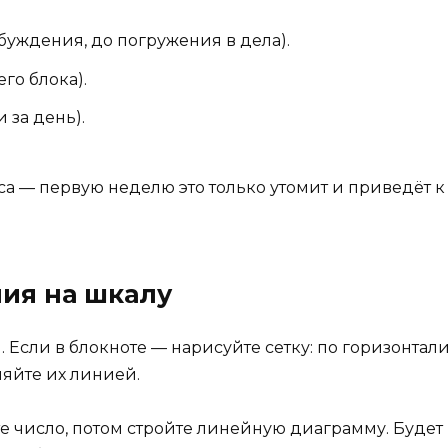
обуждения, до погружения в дела).
го блока).
 за день).
 — первую неделю это только утомит и приведёт к т
ния на шкалу
 Если в блокноте — нарисуйте сетку: по горизонтал
иняйте их линией.
е число, потом стройте линейную диаграмму. Будет