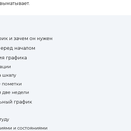
о выматывает.
ик и зачем он нужен
 перед началом
ия графика
сации
а шкалу
е пометки
м две недели
льный график
туду
тиями и состояниями