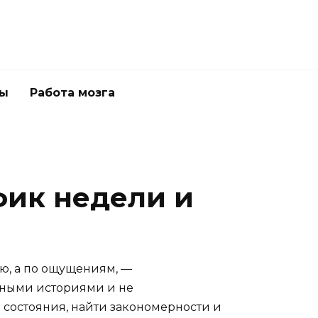
ны
Работа мозга
фик недели и
рю, а по ощущениям, —
бными историями и не
 состояния, найти закономерности и