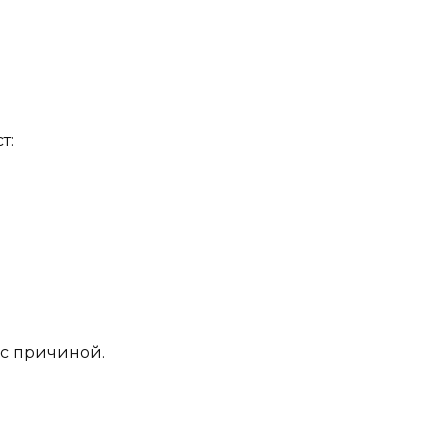
т:
 с причиной.