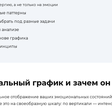
ергию, а не только на эмоции
ные паттерны
ыбрать под разные задачи
 анализе
нове графика
принципы
альный график и зачем он
ьное отображение ваших эмоциональных состояний 
ите это на своеобразную шкалу: по вертикали — инте