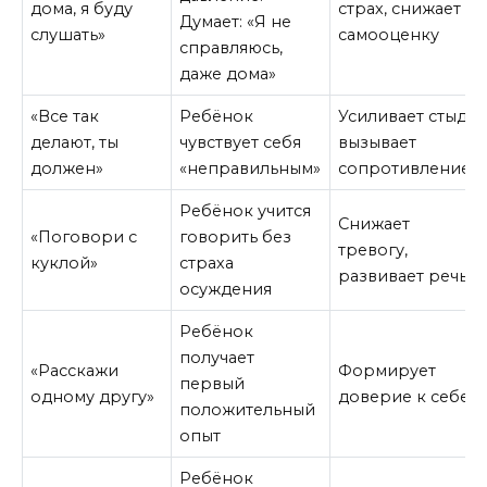
дома, я буду
страх, снижает
Думает: «Я не
слушать»
самооценку
справляюсь,
даже дома»
«Все так
Ребёнок
Усиливает стыд,
делают, ты
чувствует себя
вызывает
должен»
«неправильным»
сопротивление
Ребёнок учится
Снижает
«Поговори с
говорить без
тревогу,
куклой»
страха
развивает речь
осуждения
Ребёнок
получает
«Расскажи
Формирует
первый
одному другу»
доверие к себе
положительный
опыт
Ребёнок