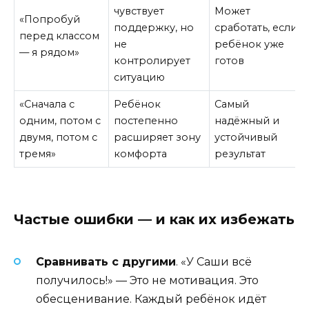
чувствует
Может
«Попробуй
поддержку, но
сработать, если
перед классом
не
ребёнок уже
— я рядом»
контролирует
готов
ситуацию
«Сначала с
Ребёнок
Самый
одним, потом с
постепенно
надёжный и
двумя, потом с
расширяет зону
устойчивый
тремя»
комфорта
результат
Частые ошибки — и как их избежать
Сравнивать с другими
. «У Саши всё
получилось!» — Это не мотивация. Это
обесценивание. Каждый ребёнок идёт