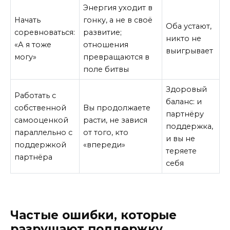
Энергия уходит в
Начать
гонку, а не в своё
Оба устают,
соревноваться:
развитие;
никто не
«А я тоже
отношения
выигрывает
могу»
превращаются в
поле битвы
Здоровый
Работать с
баланс: и
собственной
Вы продолжаете
партнёру
самооценкой
расти, не завися
поддержка,
параллельно с
от того, кто
и вы не
поддержкой
«впереди»
теряете
партнёра
себя
Частые ошибки, которые
разрушают поддержку