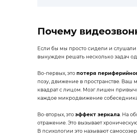
Почему видеозвонк
Если бы мы просто сидели и слушали
вынужден решать несколько задач одн
Во-первых, это
потеря периферийно
позу, движение в пространстве. Ваш 
квадрат с лицом. Мозг лишен привычн
каждое микродвижение собеседника
Во-вторых, это
эффект зеркала
. На о
отражение. Это вызывает хроническую
В психологии это называют самосозе