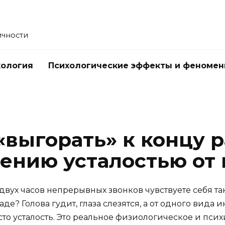
ичности
хология
Психологические эффекты и феноме
«выгорать» к концу р
лению усталостью от
 двух часов непрерывных звонков чувствуете себя т
е? Голова гудит, глаза слезятся, а от одного вида 
осто усталость. Это реальное физиологическое и пси