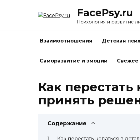
Перейти
FacePsy.ru
к
содержанию
Психология и развитие л
Взаимоотношения
Детская пси
Саморазвитие и эмоции
Свежее
Как перестать 
принять реше
Содержание
Как перестать копаться в дет