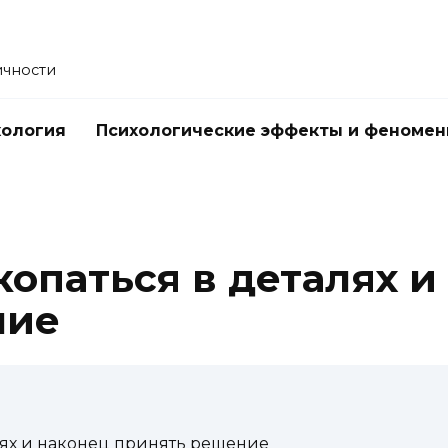
ичности
хология
Психологические эффекты и феноме
копаться в деталях и
ние
алях и наконец принять решение