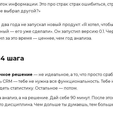
ток информации. Это про страх: страх ошибиться, ст
 не выбрал другой?»
й два года не запускал новый продукт: «Я хотел, что
ный — его уже сделали». Он запустил версию 0.1. Че
чил за это время — ценнее, чем год анализа.
 4 шага
чное решение
— не идеальное, а то, что просто сраб
 CRM — тебе не нужна вся функциональность. Тебе 
деть статистику. Остальное — потом.
 анализ, а на решение. Дай себе 90 минут. После эт
это дисциплина. Чем дольше ты думаешь, тем больше