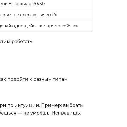
ени + правило 70/30
 если я не сделаю ничего?»
елай одно действие прямо сейчас»
этим работать.
 как подойти к разным типам
ери по интуиции. Пример: выбрать
ибёшься — не умрёшь. Исправишь.