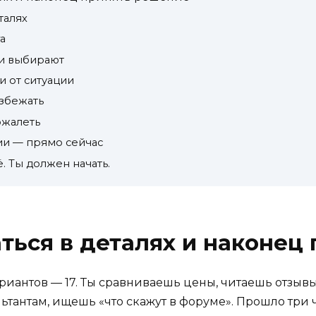
талях
а
ди выбирают
и от ситуации
избежать
ожалеть
и — прямо сейчас
ё. Ты должен начать.
аться в деталях и наконец
риантов — 17. Ты сравниваешь цены, читаешь отзыв
ьтантам, ищешь «что скажут в форуме». Прошло три ч