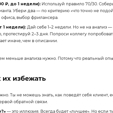
 ₽, до 1 недели):
Используй правило 70/30. Собер
ианта. Убери два — по критерию «что точно не под
а офиса, выбор фрилансера.
 1 недели):
Дай себе 1–2 недели. Но не на анализ —
 протестируй 2–3 дня. Попроси коллегу попробовать
ает иначе, чем в описании.
ем меньше анализа нужно. Потому что реальный опыт
 их избежать
но. Ты не можешь знать, как поведёт себя клиент, 
рвой обратной связи.
е?»
— это иллюзия. Всегда будет «лучшее». Но если 