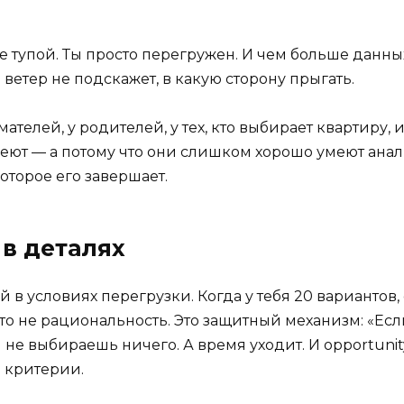
не тупой. Ты просто перегружен. И чем больше данных
 ветер не подскажет, в какую сторону прыгать.
ателей, у родителей, у тех, кто выбирает квартиру, 
меют — а потому что они слишком хорошо умеют анал
которое его завершает.
в деталях
 в условиях перегрузки. Когда у тебя 20 вариантов,
то не рациональность. Это защитный механизм: «Если
ы не выбираешь ничего. А время уходит. И opportuni
» критерии.