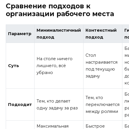
Сравнение подходов к
организации рабочего места
Минималистичный
Контекстный
Г
Параметр
подход
подход
п
Б
Стол
м
На столе ничего
настраивается
н
Суть
лишнего, всё
под текущую
б
убрано
задачу
д
к
Б
Тем, кто
Тем, кто делает
л
Подходит
переключается
одну задачу за раз
р
между ролями
р
Максимальная
Быстрое
Б