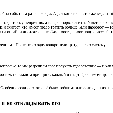
афе был событием раз в полгода. А для кого-то — это еженедель
азад, что ему неприятно, а теперь взорвался из-за билетов в кино
и считает, что имеет право тратить больше. Или наоборот — тот,
 на онлайн-кинотеатр — необходимость, помогающая расслабитьс
ешаема. Но не через одну конкретную трату, а через систему.
вопрос: «Что мы разрешаем себе получать удовольствие — и как 
простом, но важном принципе: каждый из партнёров имеет право
 Особенно если до этого всё было «общим» или если один из па
 и не откладывать его