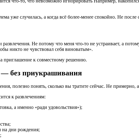
чится что-то, что невозможно игнорировать Например, накопился
лема уже случилась, а когда всё более-менее спокойно. Не после 
и развлечения. Не потому что меня что-то не устраивает, а пото
тобы никто не чувствовал себя виноватым».
 а приглашение к совместному решению.
 — без приукрашивания
ния, полезно понять, сколько вы тратите сейчас. Не примерно, а
сится к развлечениям:
отовка, а именно «ради удовольствия»);
ства;
и на дни рождения;
;