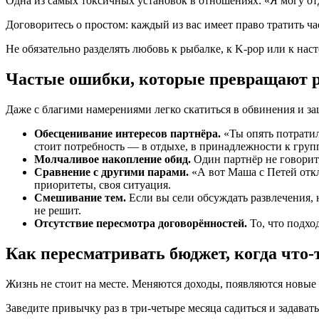
Одна из самых токсичных установок в отношениях: «Я могу отд
Договоритесь о простом: каждый из вас имеет право тратить час
Не обязательно разделять любовь к рыбалке, к K-pop или к нас
Частые ошибки, которые превращают р
Даже с благими намерениями легко скатиться в обвинения и защ
Обесценивание интересов партнёра.
«Ты опять потратил
стоит потребность — в отдыхе, в принадлежности к групп
Молчаливое накопление обид.
Один партнёр не говорит, 
Сравнение с другими парами.
«А вот Маша с Петей откл
приоритеты, своя ситуация.
Смешивание тем.
Если вы сели обсуждать развлечения, н
не решит.
Отсутствие пересмотра договорённостей.
То, что подхо
Как пересматривать бюджет, когда что-
Жизнь не стоит на месте. Меняются доходы, появляются новые 
Заведите привычку раз в три-четыре месяца садиться и задават