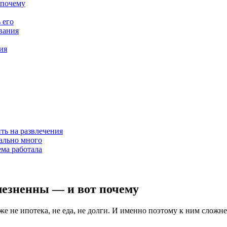
 почему
 его
вания
ия
ить на развлечения
нально много
ема работала
олезненны — и вот почему
же не ипотека, не еда, не долги. И именно поэтому к ним сложн