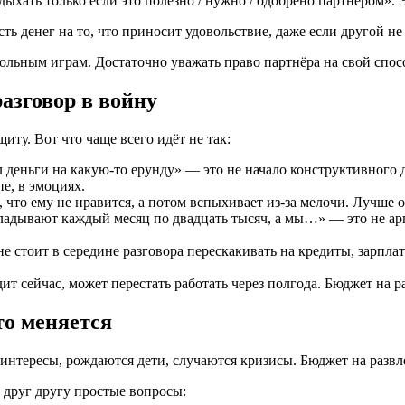
ыхать только если это полезно / нужно / одобрено партнёром». 
ть денег на то, что приносит удовольствие, даже если другой не
тольным играм. Достаточно уважать право партнёра на свой спос
азговор в войну
иту. Вот что чаще всего идёт не так:
 деньги на какую-то ерунду» — это не начало конструктивного ди
е, в эмоциях.
что ему не нравится, а потом вспыхивает из-за мелочи. Лучше об
адывают каждый месяц по двадцать тысяч, а мы…» — это не арг
е стоит в середине разговора перескакивать на кредиты, зарплат
дит сейчас, может перестать работать через полгода. Бюджет на р
то меняется
интересы, рождаются дети, случаются кризисы. Бюджет на развл
ь друг другу простые вопросы: