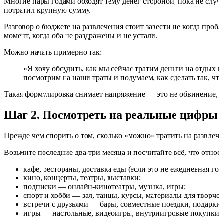
Многие пары годами обходят тему денег стороной, пока не слу
потратил крупную сумму.
Разговор о бюджете на развлечения стоит завести не когда проб
момент, когда оба не раздражены и не устали.
Можно начать примерно так:
«Я хочу обсудить, как мы сейчас тратим деньги на отдых 
посмотрим на наши траты и подумаем, как сделать так, ч
Такая формулировка снимает напряжение — это не обвинение,
Шаг 2. Посмотреть на реальные цифры
Прежде чем спорить о том, сколько «можно» тратить на развлече
Возьмите последние два-три месяца и посчитайте всё, что отно
кафе, рестораны, доставка еды (если это не ежедневная г
кино, концерты, театры, выставки;
подписки — онлайн-кинотеатры, музыка, игры;
спорт и хобби — зал, танцы, курсы, материалы для творче
встречи с друзьями — бары, совместные поездки, подарк
игры — настольные, видеоигры, внутриигровые покупки