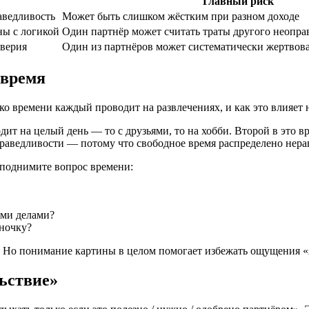
Главный риск
аведливость
Может быть слишком жёстким при разном доходе
ны с логикой
Один партнёр может считать траты другого неопр
оверия
Один из партнёров может систематически жертвов
 время
о времени каждый проводит на развлечениях, и как это влияет н
ит на целый день — то с друзьями, то на хобби. Второй в это в
справедливости — потому что свободное время распределено нер
 поднимите вопрос времени:
ими делами?
иночку?
. Но понимание картины в целом помогает избежать ощущения «я 
льствие»