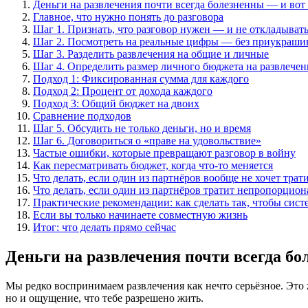
Деньги на развлечения почти всегда болезненны — и вот
Главное, что нужно понять до разговора
Шаг 1. Признать, что разговор нужен — и не откладывать
Шаг 2. Посмотреть на реальные цифры — без приукраши
Шаг 3. Разделить развлечения на общие и личные
Шаг 4. Определить размер личного бюджета на развлечен
Подход 1: Фиксированная сумма для каждого
Подход 2: Процент от дохода каждого
Подход 3: Общий бюджет на двоих
Сравнение подходов
Шаг 5. Обсудить не только деньги, но и время
Шаг 6. Договориться о «праве на удовольствие»
Частые ошибки, которые превращают разговор в войну
Как пересматривать бюджет, когда что-то меняется
Что делать, если один из партнёров вообще не хочет трат
Что делать, если один из партнёров тратит непропорцио
Практические рекомендации: как сделать так, чтобы сист
Если вы только начинаете совместную жизнь
Итог: что делать прямо сейчас
Деньги на развлечения почти всегда б
Мы редко воспринимаем развлечения как нечто серьёзное. Это 
но и ощущение, что тебе разрешено жить.