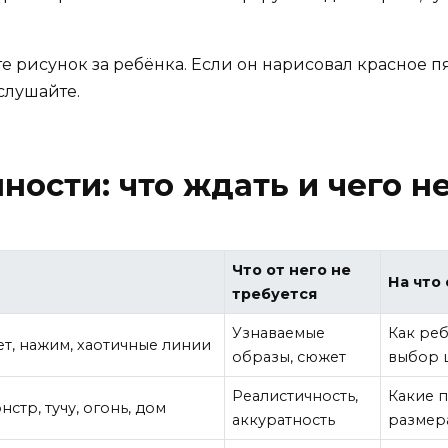
рисунок за ребёнка. Если он нарисовал красное пят
слушайте.
ности: что ждать и чего н
Что от него не
На что
требуется
Узнаваемые
Как реб
ет, нажим, хаотичные линии
образы, сюжет
выбор 
Реалистичность,
Какие 
стр, тучу, огонь, дом
аккуратность
размера