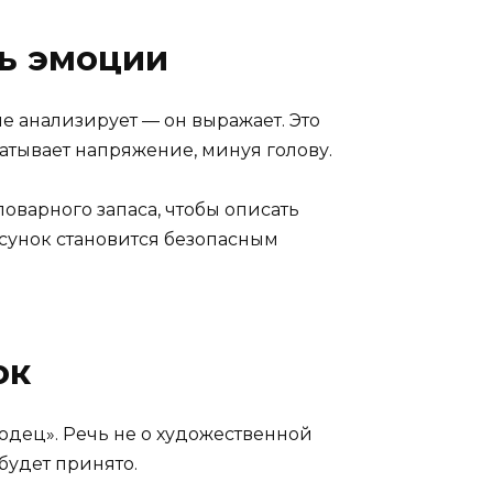
ь эмоции
не анализирует — он выражает. Это
батывает напряжение, минуя голову.
ловарного запаса, чтобы описать
исунок становится безопасным
ок
лодец». Речь не о художественной
 будет принято.