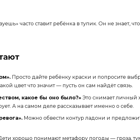
уешь» часто ставит ребёнка в тупик. Он не знает, что
тают
ом».
Просто дайте ребёнку краски и попросите выбрат
какой цвет что значит — пусть он сам найдёт связь.
еством, какое бы оно было?»
Это снимает личный х
рует. А на самом деле рассказывает именно о себе.
ревога».
Можно обвести контур ладони и предложит
ети хорошо понимают метафору погоды — гроза, тум