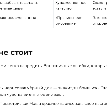
, добавлять детали,
Художественное
Сюжет р
венные связи
качество
есть л
тракцию, смешанные
«Правильное»
Готовно
рисование
откров
не стоит
и легко навредить. Вот типичные ошибки, которы
 ты нарисовал чёрный дом — значит, ты боишься». Это
мои чувства видят и оценивают.
Посмотри, как Маша красиво нарисовала своё настрое