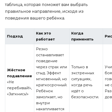
таблица, которая поможет вам выбрать
правильное направление, исходя из
поведения вашего ребёнка.
Как это
Когда
Подход
Ри
работает
применять
Резко
останавливает
поведение
через страх или
Только в
Учи
Жёсткое
стыд. Эффект
экстренных
боя
подавление
мгновенный, но
ситуациях,
гов
«Не
краткосрочный.
когда речь
не 
перебивай!»,
Ребёнок
идёт о
Раз
«Заткнись!»
замолкает, но
безопасности.
дов
внутри
накапливается