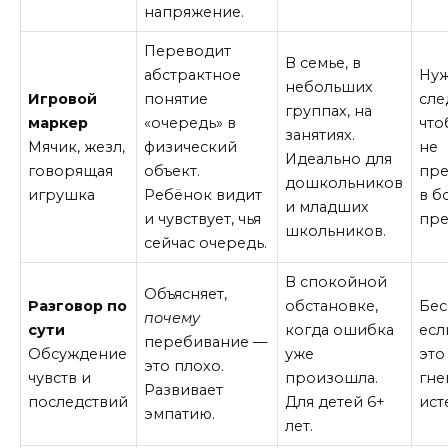
напряжение.
Переводит
В семье, в
абстрактное
Ну
небольших
Игровой
понятие
сле
группах, на
маркер
«очередь» в
что
занятиях.
Мячик, жезл,
физический
не
Идеально для
говорящая
объект.
пре
дошкольников
игрушка
Ребёнок видит
в б
и младших
и чувствует, чья
пре
школьников.
сейчас очередь.
В спокойной
Объясняет,
Разговор по
обстановке,
Бес
почему
сути
когда ошибка
есл
перебивание —
Обсуждение
уже
это
это плохо.
чувств и
произошла.
гне
Развивает
последствий
Для детей 6+
ист
эмпатию.
лет.