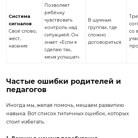
Позволяет
ребёнку
Система
Тре
чувствовать
В шумных
сигналов
сог
контроль над
группах, где
Своё слово,
со 
ситуацией. Он
сложно
жест,
уча
знает: «Если я
договориться.
касание
про
сделаю так,
меня услышат».
Частые ошибки родителей и
педагогов
Иногда мы, желая помочь, мешаем развитию
навыка. Вот список типичных ошибок, которых
стоит избегать.