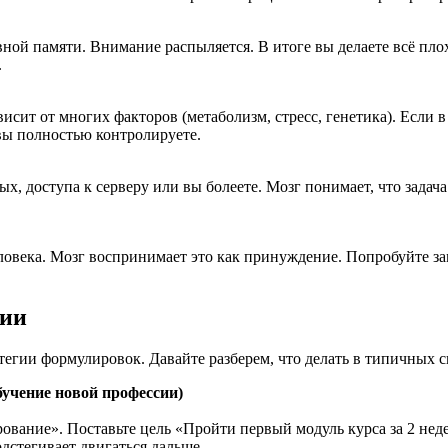
вной памяти. Внимание распыляется. В итоге вы делаете всё пло
.
висит от многих факторов (метаболизм, стресс, генетика). Если 
 вы полностью контролируете.
ых, доступа к серверу или вы болеете. Мозг понимает, что задача
еловека. Мозг воспринимает это как принуждение. Попробуйте з
ции
атегии формулировок. Давайте разберем, что делать в типичных с
бучение новой профессии)
вание». Поставьте цель «Пройти первый модуль курса за 2 нед
дстегивает двигаться дальше.