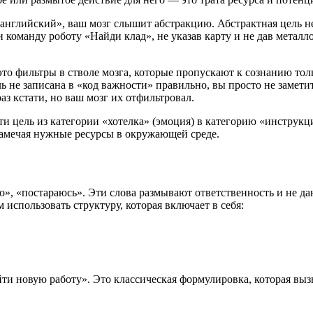
английский», ваш мозг слышит абстракцию. Абстрактная цель не 
и команду роботу «Найди клад», не указав карту и не дав металл
это фильтры в стволе мозга, которые пропускают к сознанию то
ль не записана в «код важности» правильно, вы просто не замети
аз кстати, но ваш мозг их отфильтровал.
и цель из категории «хотелка» (эмоция) в категорию «инструкци
замечая нужные ресурсы в окружающей среде.
», «постараюсь». Эти слова размывают ответственность и не да
использовать структуру, которая включает в себя:
ти новую работу». Это классическая формулировка, которая вызы