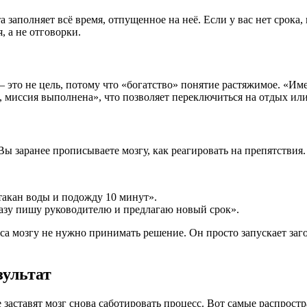
а заполняет всё время, отпущенное на неё. Если у вас нет срока, 
, а не отговорки.
 это не цель, потому что «богатство» понятие растяжимое. «Име
 миссия выполнена», что позволяет переключиться на отдых или 
 заранее прописываете мозгу, как реагировать на препятствия. 
стакан воды и подожду 10 минут».
сразу пишу руководителю и предлагаю новый срок».
сса мозгу не нужно принимать решение. Он просто запускает за
зультат
заставят мозг снова саботировать процесс. Вот самые распрост