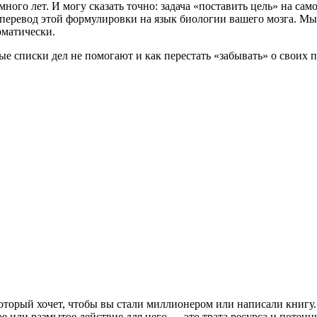
ого лет. И могу сказать точно: задача «поставить цель» на само
перевод этой формулировки на язык биологии вашего мозга. Мы
оматически.
чные списки дел не помогают и как перестать «забывать» о своих
который хочет, чтобы вы стали миллионером или написали книгу
е или размытое действие для него — это трата ресурса и потенц