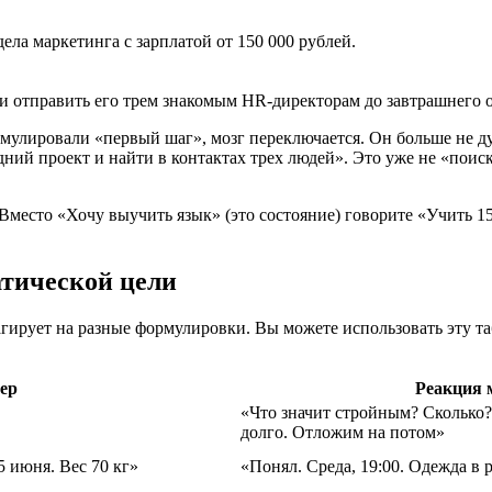
ла маркетинга с зарплатой от 150 000 рублей.
 отправить его трем знакомым HR-директорам до завтрашнего о
улировали «первый шаг», мозг переключается. Он больше не дум
дний проект и найти в контактах трех людей». Это уже не «поис
есто «Хочу выучить язык» (это состояние) говорите «Учить 15 
атической цели
агирует на разные формулировки. Вы можете использовать эту таб
ер
Реакция 
«Что значит стройным? Сколько?
долго. Отложим на потом»
5 июня. Вес 70 кг»
«Понял. Среда, 19:00. Одежда в р