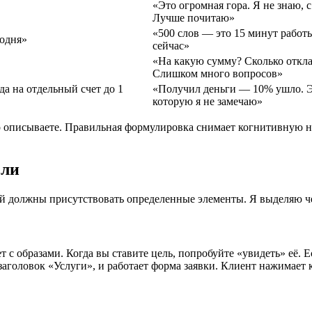
«Это огромная гора. Я не знаю, с
Лучше почитаю»
«500 слов — это 15 минут работы
годня»
сейчас»
«На какую сумму? Сколько откла
Слишком много вопросов»
а на отдельный счет до 1
«Получил деньги — 10% ушло. Эт
которую я не замечаю»
ы это описываете. Правильная формулировка снимает когнитивную
ели
ней должны присутствовать определенные элементы. Я выделяю ч
т с образами. Когда вы ставите цель, попробуйте «увидеть» её. Е
заголовок «Услуги», и работает форма заявки. Клиент нажимает 