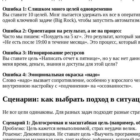
Ошибка 1: Слишком много целей одновременно
Вы ставите 10 целей. Мозг пытается удержать их все в операти
одной ключевой задаче (Big Rock), чтобы запустить автоматизм
Ошибка 2: Ориентация на результат, а не на процесс
Часто мы пишем: «Похудеть на 5 кг». Это результат, который за
«Не есть после 19:00 в течение месяца». Это процесс, который
Ошибка 3: Игнорирование ресурсов
Вы ставите цель «Написать отчет к пятнице», но у вас нет данн
меня время, деньги, знания и доступы для этой цели?
Ошибка 4: Эмоциональная окраска «надо»
Слово «надо» вызвает сопротивление, особенно у взрослого ч
внутреннюю настройку с «подчинения» на «осознанности».
Сценарии: как выбрать подход в ситуа
Не все цели одинаковы. Для разных задач подходят разные стр
Сценарий 1: Долгосрочная и масштабная цель (например, о
Проблема:
Цель кажется невыполнимой, страх неудачи велик.
Решение:
Декомпозиция. Не ставьте цель «Выучить программиро
завершенная маленькая цель дает выброс дофамина, который по