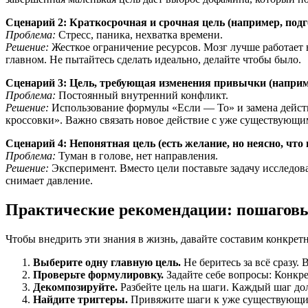
Сценарий 2: Краткосрочная и срочная цель (например, подг
Проблема:
Стресс, паника, нехватка времени.
Решение:
Жесткое ограничение ресурсов. Мозг лучше работает в
главном. Не пытайтесь сделать идеально, делайте чтобы было.
Сценарий 3: Цель, требующая изменения привычки (наприме
Проблема:
Постоянный внутренний конфликт.
Решение:
Использование формулы «Если — То» и замена действи
кроссовки». Важно связать новое действие с уже существующи
Сценарий 4: Непонятная цель (есть желание, но неясно, что
Проблема:
Туман в голове, нет направления.
Решение:
Эксперимент. Вместо цели поставьте задачу исследова
снимает давление.
Практические рекомендации: пошагов
Чтобы внедрить эти знания в жизнь, давайте составим конкрет
Выберите одну главную цель.
Не беритесь за всё сразу.
Проверьте формулировку.
Задайте себе вопросы: Конкрет
Декомпозируйте.
Разбейте цель на шаги. Каждый шаг дол
Найдите триггеры.
Привяжите шаги к уже существующим 