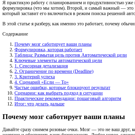
Я практикую работу с планированием и продуктивностью уже мн
формулировка (что мы хотим). Второй, и самый важный — это 
который заставит его включиться в режим поиска решений авт
В этой статье я разберу, как именно это работает, почему обы
Содержание
Почему мозг саботирует ваши планы
Формулировка, которая работает
Таблица: Размытая цель против Автоматической цели
Ключевые элементы автоматической цели
1. Сенсорная детализация
2. Ограничение по времени (Deadline)
3. Критерий успеха
4. Сценарий «Если — То»
Частые ошибки, которые блокируют результат
Сценарии: как выбрать подход в ситуации
Практические рекомендации: пошаговый алгоритм
Итог: что делать дальше
Почему мозг саботирует ваши планы
Давайте сразу снимем розовые очки. Мозг — это не ваш друг, 
энергию и обеспечить вашу безопасность. Любое новое, сложно