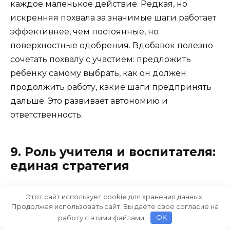
каждое маленькое действие. Редкая, но
искренняя похвала за значимые шаги работает
эффективнее, чем постоянные, но
поверхностные одобрения. Вдобавок полезно
сочетать похвалу с участием: предложить
ребенку самому выбрать, как он должен
продолжить работу, какие шаги предпринять
дальше. Это развивает автономию и
ответственность.
9. Роль учителя и воспитателя:
единая стратегия
В школе дисциплина и поддержка должны
Этот сайт использует cookie для хранения данных.
идти рука об руку с семейной системой.
Продолжая использовать сайт, Вы даете свое согласие на
работу с этими файлами.
OK
Взаимная ясность норм и