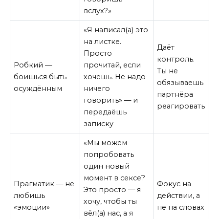
вслух?»
«Я написал(а) это
на листке.
Даёт
Просто
контроль.
Робкий —
прочитай, если
Ты не
боишься быть
хочешь. Не надо
обязываешь
осуждённым
ничего
партнёра
говорить» — и
реагировать
передаёшь
записку
«Мы можем
попробовать
один новый
момент в сексе?
Прагматик — не
Фокус на
Это просто — я
любишь
действии, а
хочу, чтобы ты
«эмоции»
не на словах
вёл(а) нас, а я