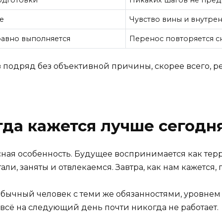
одготовки
Никаких шагов не пре
е
Чувство вины и внутре
равно выполняется
Перенос повторяется с
 подряд без объективной причины, скорее всего, ре
гда кажется лучше сегодн
ная особенность. Будущее воспринимается как терр
ли, заняты и отвлекаемся. Завтра, как нам кажется,
 обычный человек с теми же обязанностями, уровне
всё на следующий день почти никогда не работает.