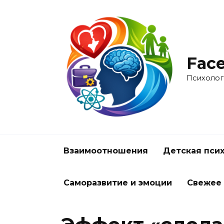
Перейти
к
содержанию
Face
Психолог
Взаимоотношения
Детская пси
Саморазвитие и эмоции
Свежее