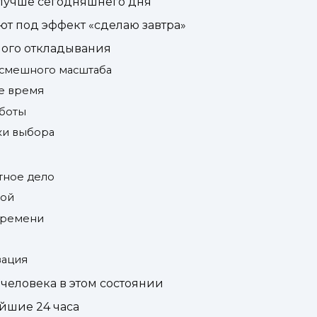
 лучше сегодняшнего дня
ют под эффект «сделаю завтра»
ного откладывания
о смешного масштаба
ое время
аботы
ки выбора
тное дело
ной
 времени
вация
человека в этом состоянии
йшие 24 часа