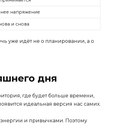
дпринимается
ннее напряжение
нова и снова
чь уже идёт не о планировании, а о
яшнего дня
итория, где будет больше времени,
 появится идеальная версия нас самих.
м энергии и привычками. Поэтому