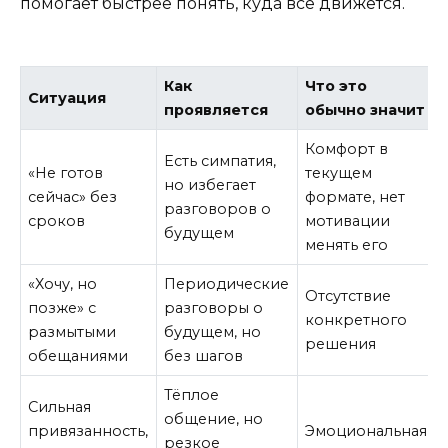
помогает быстрее понять, куда всё движется.
Как
Что это
Ситуация
проявляется
обычно значит
Комфорт в
Есть симпатия,
«Не готов
текущем
но избегает
сейчас» без
формате, нет
разговоров о
сроков
мотивации
будущем
менять его
«Хочу, но
Периодические
Отсутствие
позже» с
разговоры о
конкретного
размытыми
будущем, но
решения
обещаниями
без шагов
Тёплое
Сильная
общение, но
привязанность,
Эмоциональная
резкое