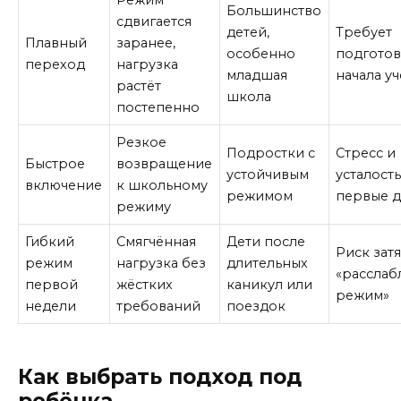
Режим
Большинство
сдвигается
детей,
Требует
Плавный
заранее,
особенно
подготов
переход
нагрузка
младшая
начала у
растёт
школа
постепенно
Резкое
Подростки с
Стресс и
Быстрое
возвращение
устойчивым
усталость
включение
к школьному
режимом
первые 
режиму
Гибкий
Смягчённая
Дети после
Риск зат
режим
нагрузка без
длительных
«рассла
первой
жёстких
каникул или
режим»
недели
требований
поездок
Как выбрать подход под